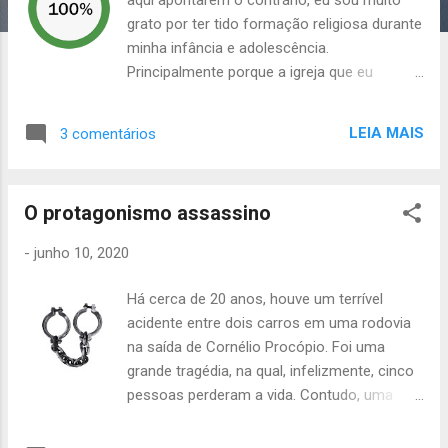
n
grato por ter tido formação religiosa durante
s
minha infância e adolescência.
Principalmente porque a igreja que eu
costumava frequentar possuía as estruturas
de estudo religioso muito bem organizadas.
LEIA MAIS
3 comentários
Lembro-me bem que foi durante estes
estudos que aprendi boa parte do que sei
sobre outras vertentes do cristianismo e
O protagonismo assassino
também sobre os demais cultos não-
cristãos. Além disso, dependendo da
-
junho 10, 2020
senioridade atingida dentro da congregação,
as lições se tornavam mais aprofundados e
Há cerca de 20 anos, houve um terrível
interessantes. Tais estudos aconteciam em
acidente entre dois carros em uma rodovia
um dia secundário, geralmente aos sábados,
na saída de Cornélio Procópio. Foi uma
ao passo que o culto oficial da igreja se
grande tragédia, na qual, infelizmente, cinco
dava aos domingos. Logicamente,
pessoas perderam a vida. Contudo, uma
todos os estudos ministrados dentro de
jovem mulher, apesar de sofrer graves
uma igreja são tendenciosos e favorecerem
ferimentos, sobreviveu. Após ter ficado dias