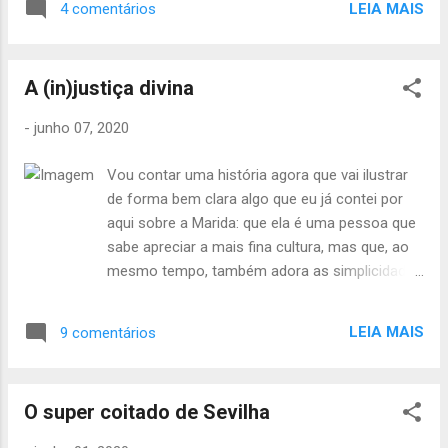
a denominação religiosa em questão.
LEIA MAIS
4 comentários
no hospital, lutando por sua vida, ela teve
Portanto, hoje, olhando para trás, sou capaz
alta. E, obviamente, a rádio local logo quis
de enumerar grandes divergências,
entrevistá-la. De fato, a cidade toda queria
contradições e di...
A (in)justiça divina
muito ouvir o que a moça tinha a dizer sobre
como foi o acidente, como foi ter perdido
-
junho 07, 2020
uma amiga (que dirigia um dos carros) e o
que ela sentiu ao saber que a família que
Vou contar uma história agora que vai ilustrar
estava no outro veículo fora toda dizimada.
de forma bem clara algo que eu já contei por
Durante a entrevista, ela contou de
aqui sobre a Marida: que ela é uma pessoa que
maneira bem resumida o que acontecera
sabe apreciar a mais fina cultura, mas que, ao
naquele trágico dia, dizendo que tudo se deu
mesmo tempo, também adora as simplicidades
muito repentinamente, ou seja, que não se
e, por que não dizer, as futilidades da vida.
lembrava muito bem dos detalhes.
Dias atrás, já durante a quarentena, ela
Lamentou, com emoção, a perda da amiga e
LEIA MAIS
9 comentários
abriu o seu aplicativo no celular e começou a
citou que ficou muito abalada ao saber da
fazer as suas aulas diárias de francês. Neste
família do o...
momento eu resolvi ir para o banho. Quando
O super coitado de Sevilha
voltei, ela já havia acabado sua lição cotidiana e
estava sentada no sofá, toda concentrada na