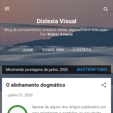
Pular para o conteúdo principal
Dislexia Visual
Blog de pensamentos, ensaios, idéias, digressões e tudo mais.
Por
Weber Amaral
HOME
SOBRE MIM
CONTATO
Mostrando postagens de junho, 2020
MOSTRAR TUDO
P
o
O alinhamento dogmático
s
t
-
junho 21, 2020
a
g
Apesar de alguns dos artigos publicados por
e
aqui apontarem o contrário, eu sou muito