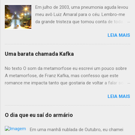
Em julho de 2003, uma pneumonia aguda levou
meu avô Luiz Amaral para o céu. Lembro-me
da grande tristeza que tomou conta de toda a
família, recordo-me de ver meu pai tentando
LEIA MAIS
demonstrar uma relativa força, ao mesmo
tempo que era nítido o semblante de
abatimento estampado em seu rosto. Contudo,
Uma barata chamada Kafka
o que cortou mesmo meu coração foi ver a
minha vózinha Adelaide sofrendo pela perda do
No texto O som da metamorfose eu escrevi um pouco sobre
seu companheiro de vida. Foram dias difíceis
A metamorfose, de Franz Kafka, mas confesso que este
para toda a família. No entanto, parafraseando
romance me impacta tanto que gostaria de voltar a falar sobre
Ariano Suassuna: meu avô “encontrou-se com
ele aqui hoje. Entretanto, diferentemente do primeiro texto,
o único mal irremediável, pois tudo aquilo que é
LEIA MAIS
hoje eu trarei alguns spoilers sobre a obra, portanto caso você
vivo, morre”; e assim, portanto, teve fim a
não queira ser surpreendido com alguma novidade de um livro
história do Vôzinho aqui neste mundo. Meu pai
centenário , pare agora e vá escutar uma música dos Inimigos
O dia que eu saí do armário
teve três irmãos: o sempre irreverente Tio
do rei. Por outro lado, caso vocè queira conhecer a obra, eu
Mário, a doce e guerreira caçula Tia Luzia, que
recomendo demais a sua leitura, pois o livro é curto, simples e
Em uma manhã nublada de Outubro, eu chamei
colocou um enorme buraco em nossos
fantástico. Como já citamos, o livro conta a história de