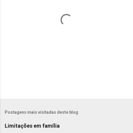
t
á
r
i
o
s
Postagens mais visitadas deste blog
Limitações em família