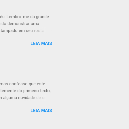
céu. Lembro-me da grande
tando demonstrar uma
estampado em seu rosto.
 sofrendo pela perda do
LEIA MAIS
, parafraseando Ariano
ilo que é vivo, morre”; e
eve três irmãos: o sempre
 enorme buraco em nossos
u pai até hoje não
foi com quem minha avó foi
 mas confesso que este
ntemente do primeiro texto,
com alguma novidade de um
o vocè queira conhecer a
LEIA MAIS
já citamos, o livro conta
ela manhã nota que havia
econhecedndo na sua nova