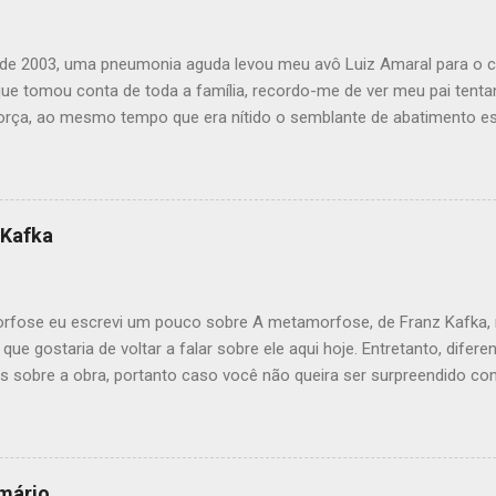
 de 2003, uma pneumonia aguda levou meu avô Luiz Amaral para o 
 que tomou conta de toda a família, recordo-me de ver meu pai ten
 força, ao mesmo tempo que era nítido o semblante de abatimento 
 o que cortou mesmo meu coração foi ver a minha vózinha Adelaide
nheiro de vida. Foram dias difíceis para toda a família. No entanto
 meu avô “encontrou-se com o único mal irremediável, pois tudo aqu
rtanto, teve fim a história do Vôzinho aqui neste mundo. Meu pai t
 Kafka
nte Tio Mário, a doce e guerreira caçula Tia Luzia, que colocou um
 ao tragicamente nos deixar há quase cinco anos (fato esse que me
 esconder as lágrimas ao se lembrar); e a amorosa Tia Maria, que 
rfose eu escrevi um pouco sobre A metamorfose, de Franz Kafka,
s o falecimento...
e gostaria de voltar a falar sobre ele aqui hoje. Entretanto, difere
lers sobre a obra, portanto caso você não queira ser surpreendido 
ra e vá escutar uma música dos Inimigos do rei. Por outro lado, cas
a sua leitura, pois o livro é curto, simples e fantástico. Como 
, um caixeiro viajante do fim do século XIX, que ao despertar-se p
mado em um inseto gigante. A trama então se passa com ele se r
rmário