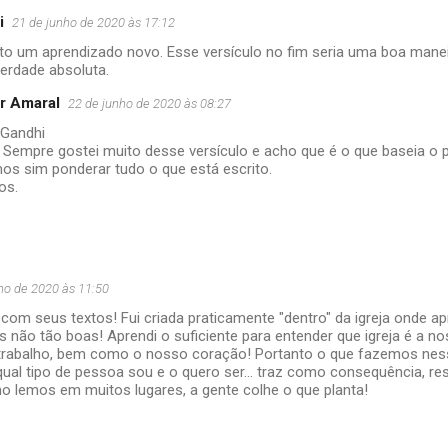
i
21 de junho de 2020 às 17:12
xto um aprendizado novo. Esse versículo no fim seria uma boa mane
verdade absoluta.
r Amaral
22 de junho de 2020 às 08:27
 Gandhi
. Sempre gostei muito desse versículo e acho que é o que baseia 
os sim ponderar tudo o que está escrito.
os.
lho de 2020 às 11:50
com seus textos! Fui criada praticamente "dentro" da igreja onde ap
s não tão boas! Aprendi o suficiente para entender que igreja é a n
 trabalho, bem como o nosso coração! Portanto o que fazemos ne
ual tipo de pessoa sou e o quero ser... traz como consequência, res
o lemos em muitos lugares, a gente colhe o que planta!