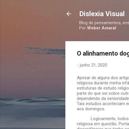
Dislexia Visual
Blog de pensamentos, ensa
Por
Weber Amaral
O alinhamento do
-
junho 21, 2020
Apesar de alguns dos artig
religiosa durante minha in
estruturas de estudo reli
parte do que sei sobre out
dependendo da senioridade 
Tais estudos aconteciam em
aos domingos.
Logicamente, todos
religiosa em questão. Port
discordâncias que tenho co