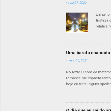
c
-
abril 27, 2020
o
m
Em julho
e
tristeza
n
t
relativa
á
Contudo,
r
seu compa
i
o
Suassuna:
assim, po
Uma barata chamada
irrevere
-
maio 10, 2021
corações
consegue
No texto O som da metamo
morar apó
romance me impacta tanto qu
hoje eu trarei alguns spoi
livro centenário , pare ago
obra, eu recomendo demais 
a história de Gregor Samsa
estranhamente se transfor
O dia que eu saí do a