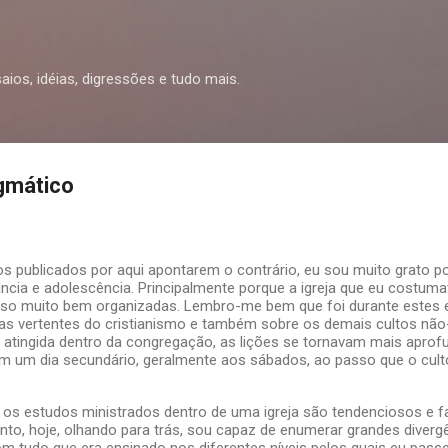
Pular para o conteúdo principal
ios, idéias, digressões e tudo mais.
gmático
os publicados por aqui apontarem o contrário, eu sou muito grato p
fância e adolescência. Principalmente porque a igreja que eu costum
gioso muito bem organizadas. Lembro-me bem que foi durante estes 
ras vertentes do cristianismo e também sobre os demais cultos não-
atingida dentro da congregação, as lições se tornavam mais aprof
 um dia secundário, geralmente aos sábados, ao passo que o culto o
 os estudos ministrados dentro de uma igreja são tendenciosos e
anto, hoje, olhando para trás, sou capaz de enumerar grandes diverg
m tudo que era ensinado nos diferentes níveis pelos quais eu passe