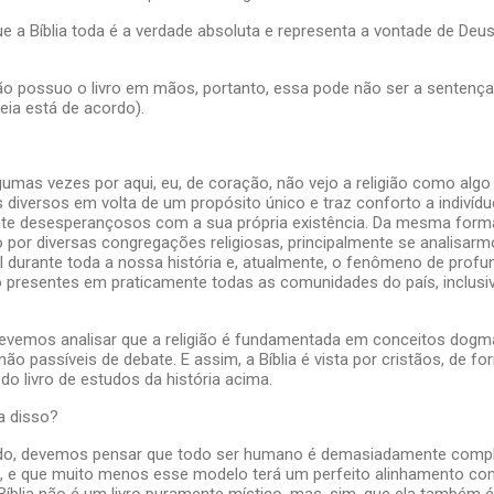
ue a Bíblia toda é a verdade absoluta e representa a vontade de Deus
o possuo o livro em mãos, portanto, essa pode não ser a sentença 
eia está de acordo).
gumas vezes por aqui, eu, de coração, não vejo a religião como algo 
os diversos em volta de um propósito único e traz conforto a indiví
nte desesperançosos com a sua própria existência. Da mesma form
por diversas congregações religiosas, principalmente se analisarmo
sil durante toda a nossa história e, atualmente, o fenômeno de profu
o presentes em praticamente todas as comunidades do país, inclusi
vemos analisar que a religião é fundamentada em conceitos dogmát
não passíveis de debate. E assim, a Bíblia é vista por cristãos, de 
o livro de estudos da história acima.
a disso?
udo, devemos pensar que todo ser humano é demasiadamente compl
, e que muito menos esse modelo terá um perfeito alinhamento com
Bíblia não é um livro puramente místico, mas, sim, que ela também 