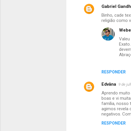
Gabriel Gandh
C
Binho, cade te
o
religião como 
m
Webe
e
Valeu
n
Exato
devem
t
Abraç
á
r
RESPONDER
i
o
Edvâna
9 de ju
s
Aprendo muito 
boas e vi muita
família, nosso
agimos revela q
negativos. Com
RESPONDER