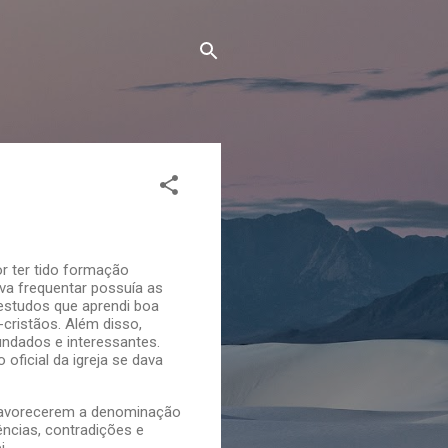
or ter tido formação
ava frequentar possuía as
estudos que aprendi boa
cristãos. Além disso,
undados e interessantes.
ficial da igreja se dava
 favorecerem a denominação
ências, contradições e
i.