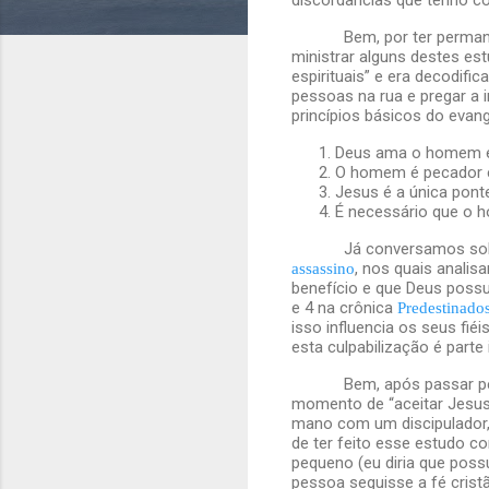
Bem, por ter perman
ministrar alguns destes est
espirituais” e era decodifi
pessoas na rua e pregar a 
princípios básicos do evang
Deus ama o homem e 
O homem é pecador e,
Jesus é a única pont
É necessário que o 
Já conversamos sobr
, nos quais anali
assassino
benefício e que Deus possu
e 4 na crônica
Predestinados
isso influencia os seus fié
esta culpabilização é part
Bem, após passar pela
momento de “aceitar Jesus” 
mano com um discipulador,
de ter feito esse estudo 
pequeno (eu diria que possu
pessoa seguisse a fé cristã