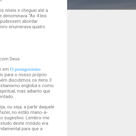
s níveis e cheguei até a
se denominava “As 4 leis
os pudessem abordar
livro enumerava quatro
r com Deus
m em
O protagonismo
do para o nosso próprio
mbém discutimos os itens 3
cristianismo engloba e como
spiritual, mas adianto que
entado.
ja, ou seja, a partir daquele
fazer, no estilo mano-a-
ito sugestivo. Lembro-me
estudo deste módulo era
undamental para que a