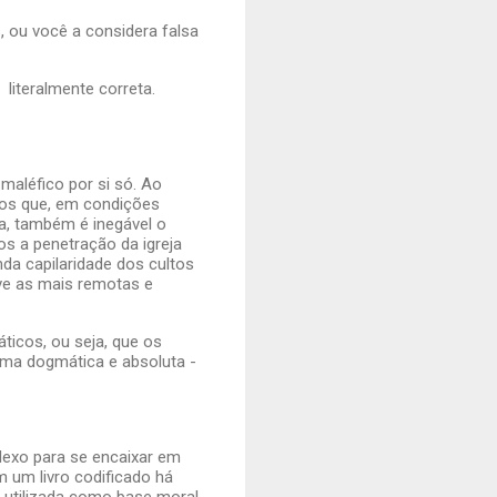
, ou você a considera falsa
literalmente correta.
maléfico por si só. Ao
duos que, em condições
a, também é inegável o
s a penetração da igreja
nda capilaridade dos cultos
ve as mais remotas e
icos, ou seja, que os
forma dogmática e absoluta -
exo para se encaixar em
 um livro codificado há
é utilizada como base moral