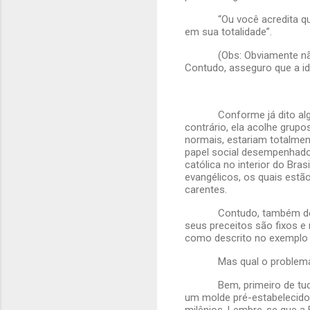
“Ou você acredita q
em sua totalidade”.
(Obs: Obviamente nã
Contudo, asseguro que a id
Conforme já dito al
contrário, ela acolhe grup
normais, estariam totalme
papel social desempenhado 
católica no interior do Bra
evangélicos, os quais estã
carentes.
Contudo, também de
seus preceitos são fixos e 
como descrito no exemplo d
Mas qual o problem
Bem, primeiro de t
um molde pré-estabelecido
milênios. Lembre-se que a 