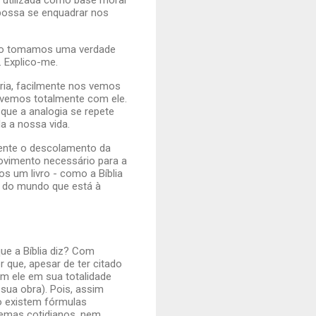
possa se enquadrar nos
ndo tomamos uma verdade
. Explico-me.
ria, facilmente nos vemos
olvemos totalmente com ele.
que a analogia se repete
da a nossa vida.
amente o descolamento da
 movimento necessário para a
os um livro - como a Bíblia
) do mundo que está à
ue a Bíblia diz? Com
 que, apesar de ter citado
m ele em sua totalidade
ua obra). Pois, assim
o existem fórmulas
emas cotidianos, nem