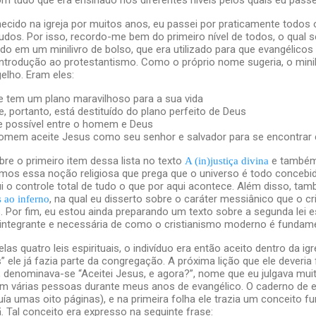
ecido na igreja por muitos anos, eu passei por praticamente todos o
udos. Por isso, recordo-me bem do primeiro nível de todos, o qual 
cado em um minilivro de bolso, que era utilizado para que evangélic
introdução ao protestantismo. Como o próprio nome sugeria, o mini
elho. Eram eles:
tem um plano maravilhoso para a sua vida
 portanto, está destituído do plano perfeito de Deus
e possível entre o homem e Deus
homem aceite Jesus como seu senhor e salvador para se encontra
e o primeiro item dessa lista no texto
e també
A (in)justiça divina
samos essa noção religiosa que prega que o universo é todo concebi
i o controle total de tudo o que por aqui acontece. Além disso, ta
, na qual eu disserto sobre o caráter messiânico que o 
 ao inferno
is. Por fim, eu estou ainda preparando um texto sobre a segunda lei e
e integrante e necessária de como o cristianismo moderno é fundam
s quatro leis espirituais, o indivíduo era então aceito dentro da igre
ele já fazia parte da congregação. A próxima lição que ele deveria 
 denominava-se “Aceitei Jesus, e agora?”, nome que eu julgava mu
com várias pessoas durante meus anos de evangélico. O caderno de 
ía umas oito páginas), e na primeira folha ele trazia um conceito f
. Tal conceito era expresso na seguinte frase: