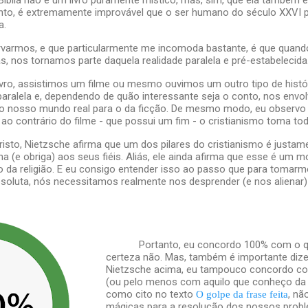
anto, é extremamente improvável que o ser humano do século XXVI 
a.
rvarmos, e que particularmente me incomoda bastante, é que qua
s, nos tornamos parte daquela realidade paralela e pré-estabelecida
vro, assistimos um filme ou mesmo ouvimos um outro tipo de histó
paralela e, dependendo de quão interessante seja o conto, nos env
do nosso mundo real para o da ficção. De mesmo modo, eu observo 
, ao contrário do filme - que possui um fim - o cristianismo toma to
cristo, Nietzsche afirma que um dos pilares do cristianismo é just
na (e obriga) aos seus fiéis. Aliás, ele ainda afirma que esse é um
o da religião. E eu consigo entender isso ao passo que para tomarm
soluta, nós necessitamos realmente nos desprender (e nos alienar
Portanto, eu concordo 100% com o q
certeza não. Mas, também é importante dizer
Nietzsche acima, eu tampouco concordo co
(ou pelo menos com aquilo que conheço da s
como cito no texto
, nã
O golpe da frase feita
mágicas para a resolução dos nossos probl